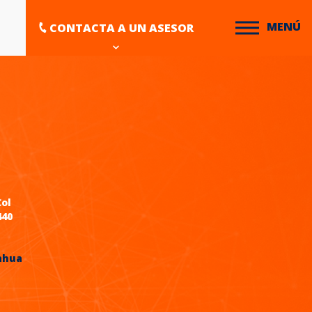
MENÚ
CONTACTA A UN ASESOR
Col
440
ahua