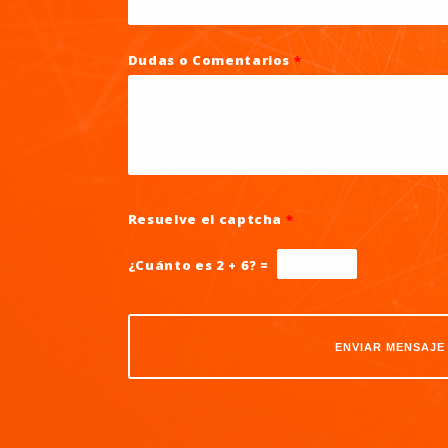
Dudas o Comentarios
*
Resuelve el captcha
*
¿Cuánto es 2 + 6? =
Por favor, deja este campo vacío.