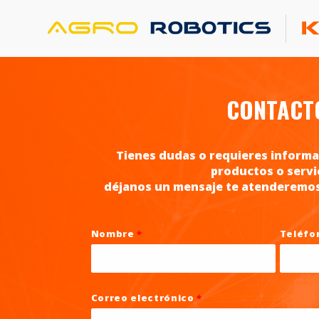
C
ONTACT
Tienes dudas o requieres informa
productos o servi
déjanos un mensaje te atenderemos 
Nombre
*
Teléf
Correo electrónico
*