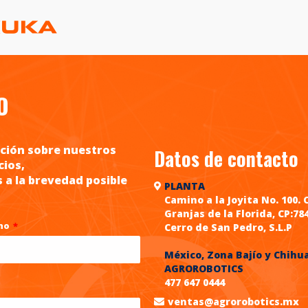
O
ción sobre nuestros
Datos de contacto
cios,
a la brevedad posible
PLANTA
Camino a la Joyita No. 100. 
Granjas de la Florida, CP:78
ono
*
Cerro de San Pedro, S.L.P
México, Zona Bajío y Chihu
AGROROBOTICS
477 647 0444
ventas@agrorobotics.mx